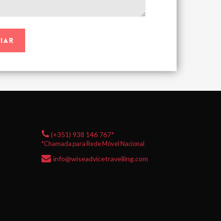
(+351) 938 146 767*
*Chamada para Rede Móvel Nacional
info@wiseadvicetravelling.com