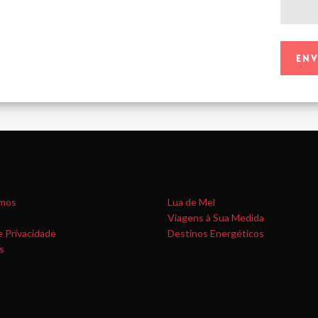
mos
Lua de Mel
Viagens à Sua Medida
e Privacidade
Destinos Energéticos
s