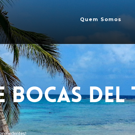
Quem Somos
e Bocas del
rpreendentes!