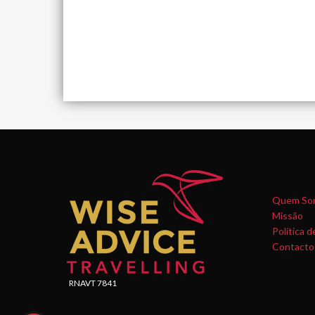
Quem So
Missão
Política d
Contacto
RNAVT 7841