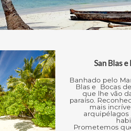
San Blas e
Banhado pelo Mar
Blas e Bocas de
que lhe vão d
paraíso. Reconhe
mais incríve
arquipélagos 
habi
Prometemos que s