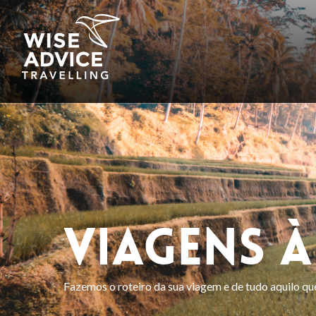
Skip
to
main
content
Viagens à
Fazemos o roteiro da sua viagem e de tudo aquilo qu