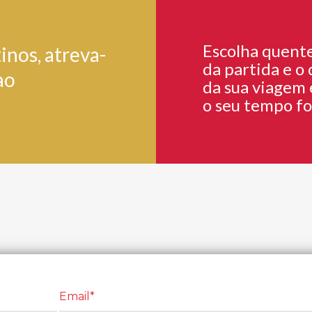
Escolha quente 
inos, atreva-
da partida e o
ao
da sua viagem 
o seu tempo fo
Email*