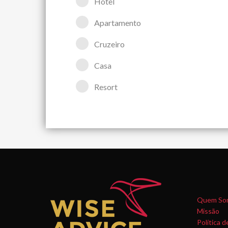
Hotel
Apartamento
Cruzeiro
Casa
Resort
Quem So
Missão
Política d