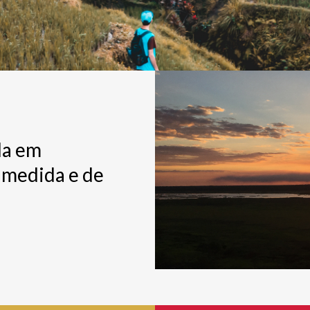
da em
a medida e de
.