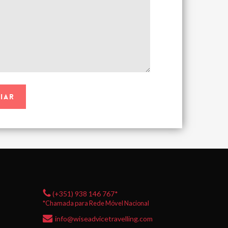
(+351) 938 146 767*
*Chamada para Rede Móvel Nacional
info@wiseadvicetravelling.com